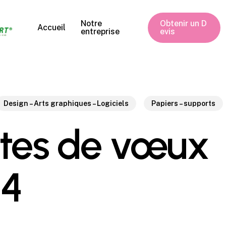
Notre
O
b
t
e
n
i
r
u
n
D
Accueil
entreprise
e
v
i
s
Design – Arts graphiques – Logiciels
Papiers – supports
tes de vœux
24